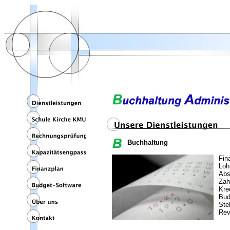
Buchhaltung
Fin
Loh
Abs
Zah
Kre
Bud
Ste
Rev